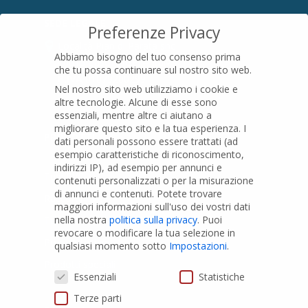
SEDE LEGALE
Preferenze Privacy
Località Pian di Parata snc
Abbiamo bisogno del tuo consenso prima
16015 Casella (GE) – Italy
che tu possa continuare sul nostro sito web.
P.IVA
01079200299
Nel nostro sito web utilizziamo i cookie e
altre tecnologie. Alcune di esse sono
essenziali, mentre altre ci aiutano a
migliorare questo sito e la tua esperienza.
I
PRODOTTI
dati personali possono essere trattati (ad
esempio caratteristiche di riconoscimento,
indirizzi IP), ad esempio per annunci e
Tubi PVC
contenuti personalizzati o per la misurazione
di annunci e contenuti.
Potete trovare
Raccordi PVC
maggiori informazioni sull'uso dei vostri dati
nella nostra
politica sulla privacy
.
Puoi
Tubi e Raccordi in PVC-A
revocare o modificare la tua selezione in
Pozzi Artesiani
qualsiasi momento sotto
Impostazioni
.
Prodotti speciali
Preferenze Privacy
Essenziali
Statistiche
Terze parti