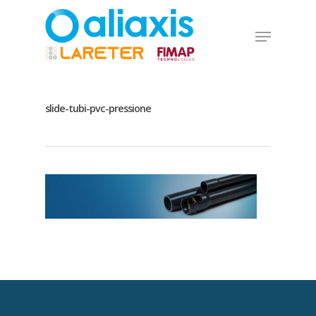
Skip
to
Menu
main
Close
content
Menu
slide-tubi-pvc-pressione