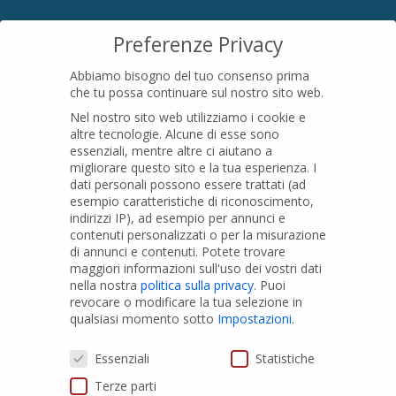
SEDE LEGALE
Preferenze Privacy
Località Pian di Parata snc
Abbiamo bisogno del tuo consenso prima
16015 Casella (GE) – Italy
che tu possa continuare sul nostro sito web.
P.IVA
01079200299
Nel nostro sito web utilizziamo i cookie e
altre tecnologie. Alcune di esse sono
essenziali, mentre altre ci aiutano a
migliorare questo sito e la tua esperienza.
I
PRODOTTI
dati personali possono essere trattati (ad
esempio caratteristiche di riconoscimento,
indirizzi IP), ad esempio per annunci e
Tubi PVC
contenuti personalizzati o per la misurazione
di annunci e contenuti.
Potete trovare
Raccordi PVC
maggiori informazioni sull'uso dei vostri dati
nella nostra
politica sulla privacy
.
Puoi
Tubi e Raccordi in PVC-A
revocare o modificare la tua selezione in
Pozzi Artesiani
qualsiasi momento sotto
Impostazioni
.
Prodotti speciali
Preferenze Privacy
Essenziali
Statistiche
Terze parti