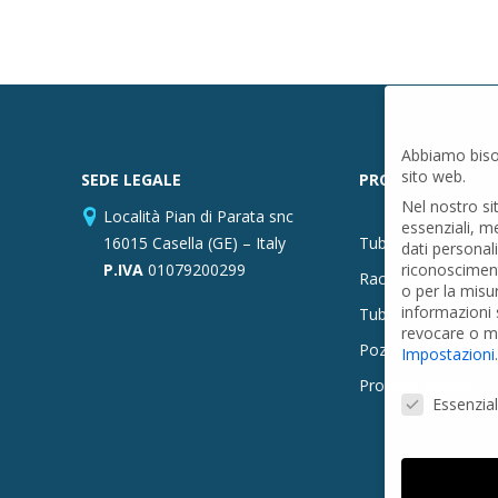
Abbiamo biso
sito web.
SEDE LEGALE
PRODOTTI
Nel nostro si
Località Pian di Parata snc
essenziali, m
16015 Casella (GE) – Italy
Tubi PVC
dati personal
P.IVA
01079200299
riconosciment
Raccordi PVC
o per la misu
informazioni s
Tubi e Raccordi in
revocare o mo
Pozzi Artesiani
Impostazioni
.
Prodotti speciali
Preferenze Pr
Essenzial