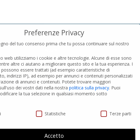
Preferenze Privacy
gno del tuo consenso prima che tu possa continuare sul nostro
PRIVACY
to web utilizziamo i cookie e altre tecnologie. Alcune di esse sono
Privacy Policy
entre altre ci aiutano a migliorare questo sito e la tua esperienza.
I
Cookies Policy
i possono essere trattati (ad esempio caratteristiche di
GDPR Personal data
o, indirizzi IP), ad esempio per annunci e contenuti personalizzati
razione di annunci e contenuti.
Potete trovare maggiori
ull'uso dei vostri dati nella nostra
politica sulla privacy
.
Puoi
 PVC-A
Modifica impostazione Cookies
dificare la tua selezione in qualsiasi momento sotto
ivacy
i
Statistiche
Terze parti
Accetto