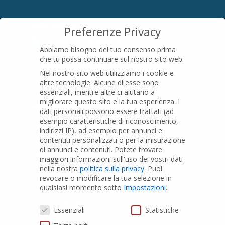
SEDE LEGALE
Preferenze Privacy
Località Pian di Parata snc
Abbiamo bisogno del tuo consenso prima
16015 Casella (GE) – Italy
che tu possa continuare sul nostro sito web.
P.IVA
01079200299
Nel nostro sito web utilizziamo i cookie e
altre tecnologie. Alcune di esse sono
essenziali, mentre altre ci aiutano a
migliorare questo sito e la tua esperienza.
I
PRODOTTI
dati personali possono essere trattati (ad
esempio caratteristiche di riconoscimento,
indirizzi IP), ad esempio per annunci e
Tubi PVC
contenuti personalizzati o per la misurazione
di annunci e contenuti.
Potete trovare
Raccordi PVC
maggiori informazioni sull'uso dei vostri dati
nella nostra
politica sulla privacy
.
Puoi
Tubi e Raccordi in PVC-A
revocare o modificare la tua selezione in
Pozzi Artesiani
qualsiasi momento sotto
Impostazioni
.
Prodotti speciali
Preferenze Privacy
Essenziali
Statistiche