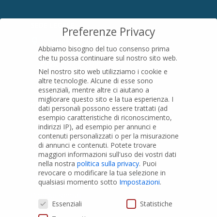
SEDE LEGALE
Preferenze Privacy
Località Pian di Parata snc
Abbiamo bisogno del tuo consenso prima
16015 Casella (GE) – Italy
che tu possa continuare sul nostro sito web.
P.IVA
01079200299
Nel nostro sito web utilizziamo i cookie e
altre tecnologie. Alcune di esse sono
essenziali, mentre altre ci aiutano a
migliorare questo sito e la tua esperienza.
I
PRODOTTI
dati personali possono essere trattati (ad
esempio caratteristiche di riconoscimento,
indirizzi IP), ad esempio per annunci e
Tubi PVC
contenuti personalizzati o per la misurazione
di annunci e contenuti.
Potete trovare
Raccordi PVC
maggiori informazioni sull'uso dei vostri dati
nella nostra
politica sulla privacy
.
Puoi
Tubi e Raccordi in PVC-A
revocare o modificare la tua selezione in
Pozzi Artesiani
qualsiasi momento sotto
Impostazioni
.
Prodotti speciali
Preferenze Privacy
Essenziali
Statistiche