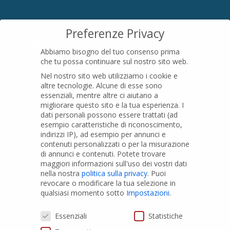
SEDE LEGALE
Preferenze Privacy
Località Pian di Parata snc
Abbiamo bisogno del tuo consenso prima
16015 Casella (GE) – Italy
che tu possa continuare sul nostro sito web.
P.IVA
01079200299
Nel nostro sito web utilizziamo i cookie e
altre tecnologie. Alcune di esse sono
essenziali, mentre altre ci aiutano a
migliorare questo sito e la tua esperienza.
I
PRODOTTI
dati personali possono essere trattati (ad
esempio caratteristiche di riconoscimento,
indirizzi IP), ad esempio per annunci e
Tubi PVC
contenuti personalizzati o per la misurazione
di annunci e contenuti.
Potete trovare
Raccordi PVC
maggiori informazioni sull'uso dei vostri dati
nella nostra
politica sulla privacy
.
Puoi
Tubi e Raccordi in PVC-A
revocare o modificare la tua selezione in
Pozzi Artesiani
qualsiasi momento sotto
Impostazioni
.
Prodotti speciali
Preferenze Privacy
Essenziali
Statistiche