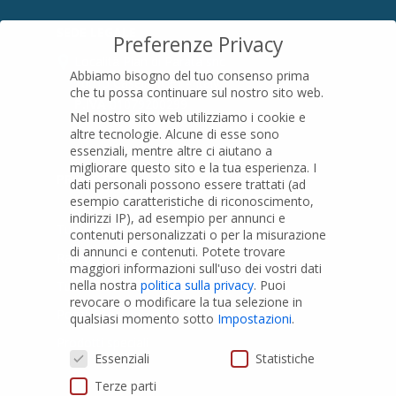
SEDE LEGALE
Preferenze Privacy
Località Pian di Parata snc
Abbiamo bisogno del tuo consenso prima
16015 Casella (GE) – Italy
che tu possa continuare sul nostro sito web.
P.IVA
01079200299
Nel nostro sito web utilizziamo i cookie e
altre tecnologie. Alcune di esse sono
essenziali, mentre altre ci aiutano a
migliorare questo sito e la tua esperienza.
I
PRODOTTI
dati personali possono essere trattati (ad
esempio caratteristiche di riconoscimento,
indirizzi IP), ad esempio per annunci e
Tubi PVC
contenuti personalizzati o per la misurazione
di annunci e contenuti.
Potete trovare
Raccordi PVC
maggiori informazioni sull'uso dei vostri dati
nella nostra
politica sulla privacy
.
Puoi
Tubi e Raccordi in PVC-A
revocare o modificare la tua selezione in
Pozzi Artesiani
qualsiasi momento sotto
Impostazioni
.
Prodotti speciali
Preferenze Privacy
Essenziali
Statistiche
Terze parti