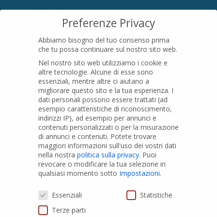
SEDE LEGALE
Preferenze Privacy
Località Pian di Parata snc
Abbiamo bisogno del tuo consenso prima
16015 Casella (GE) – Italy
che tu possa continuare sul nostro sito web.
P.IVA
01079200299
Nel nostro sito web utilizziamo i cookie e
altre tecnologie. Alcune di esse sono
essenziali, mentre altre ci aiutano a
migliorare questo sito e la tua esperienza.
I
PRODOTTI
dati personali possono essere trattati (ad
esempio caratteristiche di riconoscimento,
indirizzi IP), ad esempio per annunci e
Tubi PVC
contenuti personalizzati o per la misurazione
di annunci e contenuti.
Potete trovare
Raccordi PVC
maggiori informazioni sull'uso dei vostri dati
nella nostra
politica sulla privacy
.
Puoi
Tubi e Raccordi in PVC-A
revocare o modificare la tua selezione in
Pozzi Artesiani
qualsiasi momento sotto
Impostazioni
.
Prodotti speciali
Preferenze Privacy
Essenziali
Statistiche
Terze parti