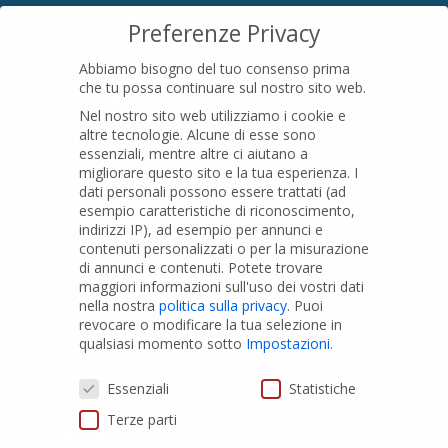
SEDE LEGALE
Preferenze Privacy
Località Pian di Parata snc
Abbiamo bisogno del tuo consenso prima
16015 Casella (GE) – Italy
che tu possa continuare sul nostro sito web.
P.IVA
01079200299
Nel nostro sito web utilizziamo i cookie e
altre tecnologie. Alcune di esse sono
essenziali, mentre altre ci aiutano a
migliorare questo sito e la tua esperienza.
I
PRODOTTI
dati personali possono essere trattati (ad
esempio caratteristiche di riconoscimento,
indirizzi IP), ad esempio per annunci e
Tubi PVC
contenuti personalizzati o per la misurazione
di annunci e contenuti.
Potete trovare
Raccordi PVC
maggiori informazioni sull'uso dei vostri dati
nella nostra
politica sulla privacy
.
Puoi
Tubi e Raccordi in PVC-A
revocare o modificare la tua selezione in
Pozzi Artesiani
qualsiasi momento sotto
Impostazioni
.
Prodotti speciali
Preferenze Privacy
Essenziali
Statistiche
Terze parti
PRIVACY