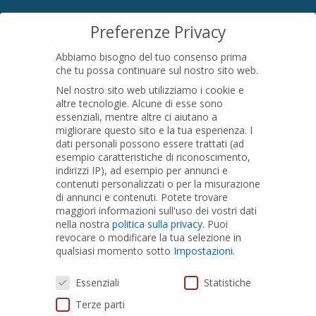
SEDE LEGALE
Preferenze Privacy
Località Pian di Parata snc
Abbiamo bisogno del tuo consenso prima
16015 Casella (GE) – Italy
che tu possa continuare sul nostro sito web.
P.IVA
01079200299
Nel nostro sito web utilizziamo i cookie e
altre tecnologie. Alcune di esse sono
essenziali, mentre altre ci aiutano a
migliorare questo sito e la tua esperienza.
I
PRODOTTI
dati personali possono essere trattati (ad
esempio caratteristiche di riconoscimento,
indirizzi IP), ad esempio per annunci e
Tubi PVC
contenuti personalizzati o per la misurazione
di annunci e contenuti.
Potete trovare
Raccordi PVC
maggiori informazioni sull'uso dei vostri dati
nella nostra
politica sulla privacy
.
Puoi
Tubi e Raccordi in PVC-A
revocare o modificare la tua selezione in
Pozzi Artesiani
qualsiasi momento sotto
Impostazioni
.
Prodotti speciali
Preferenze Privacy
Essenziali
Statistiche
Terze parti