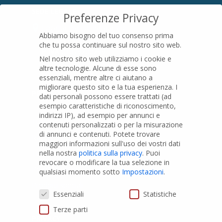
SEDE LEGALE
Preferenze Privacy
Località Pian di Parata snc
Abbiamo bisogno del tuo consenso prima
16015 Casella (GE) – Italy
che tu possa continuare sul nostro sito web.
P.IVA
01079200299
Nel nostro sito web utilizziamo i cookie e
altre tecnologie. Alcune di esse sono
essenziali, mentre altre ci aiutano a
migliorare questo sito e la tua esperienza.
I
PRODOTTI
dati personali possono essere trattati (ad
esempio caratteristiche di riconoscimento,
indirizzi IP), ad esempio per annunci e
Tubi PVC
contenuti personalizzati o per la misurazione
di annunci e contenuti.
Potete trovare
Raccordi PVC
maggiori informazioni sull'uso dei vostri dati
nella nostra
politica sulla privacy
.
Puoi
Tubi e Raccordi in PVC-A
revocare o modificare la tua selezione in
Pozzi Artesiani
qualsiasi momento sotto
Impostazioni
.
Prodotti speciali
Preferenze Privacy
Essenziali
Statistiche
Terze parti
PRIVACY