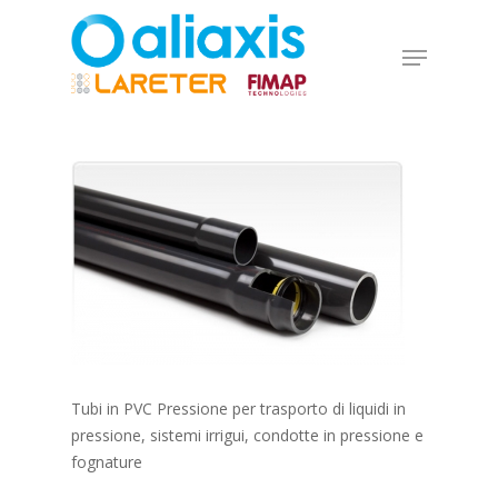
Skip
to
Menu
main
Close
content
Menu
Tubi in PVC Pressione per trasporto di liquidi in
pressione, sistemi irrigui, condotte in pressione e
fognature