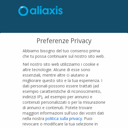
SEDE LEGALE
Preferenze Privacy
Località Pian di Parata snc
Abbiamo bisogno del tuo consenso prima
16015 Casella (GE) – Italy
che tu possa continuare sul nostro sito web.
P.IVA
01079200299
Nel nostro sito web utilizziamo i cookie e
altre tecnologie. Alcune di esse sono
essenziali, mentre altre ci aiutano a
migliorare questo sito e la tua esperienza.
I
PRODOTTI
dati personali possono essere trattati (ad
esempio caratteristiche di riconoscimento,
indirizzi IP), ad esempio per annunci e
Tubi PVC
contenuti personalizzati o per la misurazione
di annunci e contenuti.
Potete trovare
Raccordi PVC
maggiori informazioni sull'uso dei vostri dati
nella nostra
politica sulla privacy
.
Puoi
Tubi e Raccordi in PVC-A
revocare o modificare la tua selezione in
Pozzi Artesiani