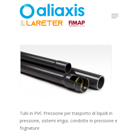
Skip
to
Menu
main
Close
content
Menu
Tubi in PVC Pressione per trasporto di liquidi in
pressione, sistemi irrigui, condotte in pressione e
fognature