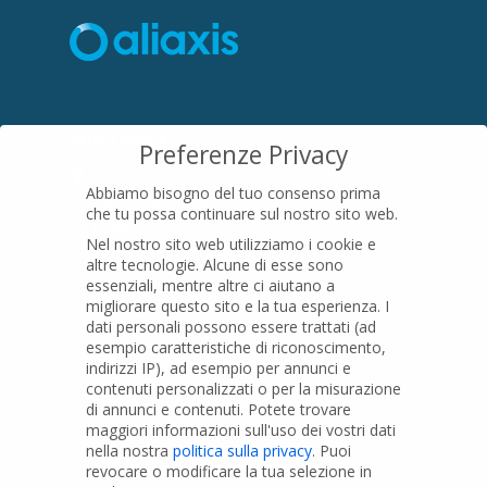
SEDE LEGALE
Preferenze Privacy
Località Pian di Parata snc
Abbiamo bisogno del tuo consenso prima
16015 Casella (GE) – Italy
che tu possa continuare sul nostro sito web.
P.IVA
01079200299
Nel nostro sito web utilizziamo i cookie e
altre tecnologie. Alcune di esse sono
essenziali, mentre altre ci aiutano a
migliorare questo sito e la tua esperienza.
I
PRODOTTI
dati personali possono essere trattati (ad
esempio caratteristiche di riconoscimento,
indirizzi IP), ad esempio per annunci e
Tubi PVC
contenuti personalizzati o per la misurazione
di annunci e contenuti.
Potete trovare
Raccordi PVC
maggiori informazioni sull'uso dei vostri dati
nella nostra
politica sulla privacy
.
Puoi
Tubi e Raccordi in PVC-A
revocare o modificare la tua selezione in
Pozzi Artesiani