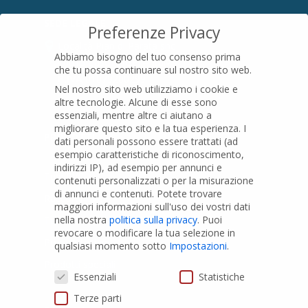
SEDE LEGALE
Preferenze Privacy
Località Pian di Parata snc
Abbiamo bisogno del tuo consenso prima
16015 Casella (GE) – Italy
che tu possa continuare sul nostro sito web.
P.IVA
01079200299
Nel nostro sito web utilizziamo i cookie e
altre tecnologie. Alcune di esse sono
essenziali, mentre altre ci aiutano a
migliorare questo sito e la tua esperienza.
I
PRODOTTI
dati personali possono essere trattati (ad
esempio caratteristiche di riconoscimento,
indirizzi IP), ad esempio per annunci e
Tubi PVC
contenuti personalizzati o per la misurazione
di annunci e contenuti.
Potete trovare
Raccordi PVC
maggiori informazioni sull'uso dei vostri dati
nella nostra
politica sulla privacy
.
Puoi
Tubi e Raccordi in PVC-A
revocare o modificare la tua selezione in
Pozzi Artesiani
qualsiasi momento sotto
Impostazioni
.
Prodotti speciali
Preferenze Privacy
Essenziali
Statistiche
Terze parti