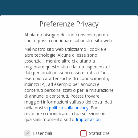
SEDE LEGALE
Preferenze Privacy
Località Pian di Parata snc
Abbiamo bisogno del tuo consenso prima
16015 Casella (GE) – Italy
che tu possa continuare sul nostro sito web.
P.IVA
01079200299
Nel nostro sito web utilizziamo i cookie e
altre tecnologie. Alcune di esse sono
essenziali, mentre altre ci aiutano a
migliorare questo sito e la tua esperienza.
I
PRODOTTI
dati personali possono essere trattati (ad
esempio caratteristiche di riconoscimento,
indirizzi IP), ad esempio per annunci e
Tubi PVC
contenuti personalizzati o per la misurazione
di annunci e contenuti.
Potete trovare
Raccordi PVC
maggiori informazioni sull'uso dei vostri dati
nella nostra
politica sulla privacy
.
Puoi
Tubi e Raccordi in PVC-A
revocare o modificare la tua selezione in
Pozzi Artesiani
qualsiasi momento sotto
Impostazioni
.
Prodotti speciali
Preferenze Privacy
Essenziali
Statistiche