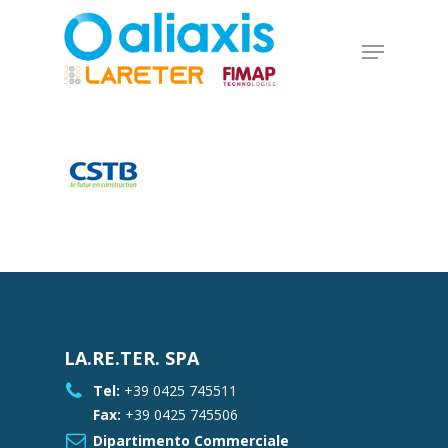
Skip
to
Menu
main
Close
content
Menu
LA.RE.TER. SPA
Tel:
+39 0425 745511
Fax:
+39 0425 745506
Dipartimento Commerciale