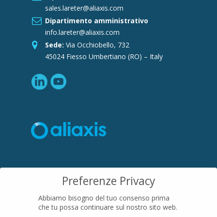
sales.lareter@aliaxis.com
Dipartimento amministrativo
info.lareter@aliaxis.com
Sede:
Via Occhiobello, 732
45024 Fiesso Umbertiano (RO) – Italy
SEDE LEGALE
Preferenze Privacy
Località Pian di Parata snc
Abbiamo bisogno del tuo consenso prima
16015 Casella (GE) – Italy
che tu possa continuare sul nostro sito web.
P.IVA
01079200299