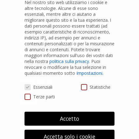
Nel nostro sito web utilizziamo i cookie e
altre tecnologie. Alcune di esse sono
essenziali, mentre altre ci aiutano a
migliorare questo sito e la tua esperienza.
I
PRODOTTI
dati personali possono essere trattati (ad
esempio caratteristiche di riconoscimento,
indirizzi IP), ad esempio per annunci e
Tubi PVC
contenuti personalizzati o per la misurazione
di annunci e contenuti.
Potete trovare
Raccordi PVC
maggiori informazioni sull'uso dei vostri dati
nella nostra
politica sulla privacy
.
Puoi
Tubi e Raccordi in PVC-A
revocare o modificare la tua selezione in
Pozzi Artesiani
qualsiasi momento sotto
Impostazioni
.
Prodotti speciali
Preferenze Privacy
Essenziali
Statistiche
Terze parti
PRIVACY
Privacy Policy
Accetto
Cookies Policy
GDPR Personal data
Accetta solo i cookie