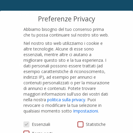
SEDE LEGALE
Preferenze Privacy
Località Pian di Parata snc
Abbiamo bisogno del tuo consenso prima
16015 Casella (GE) – Italy
che tu possa continuare sul nostro sito web.
P.IVA
01079200299
Nel nostro sito web utilizziamo i cookie e
altre tecnologie. Alcune di esse sono
essenziali, mentre altre ci aiutano a
migliorare questo sito e la tua esperienza.
I
PRODOTTI
dati personali possono essere trattati (ad
esempio caratteristiche di riconoscimento,
indirizzi IP), ad esempio per annunci e
Tubi PVC
contenuti personalizzati o per la misurazione
di annunci e contenuti.
Potete trovare
Raccordi PVC
maggiori informazioni sull'uso dei vostri dati
nella nostra
politica sulla privacy
.
Puoi
Tubi e Raccordi in PVC-A
revocare o modificare la tua selezione in
Pozzi Artesiani
qualsiasi momento sotto
Impostazioni
.
Prodotti speciali
Preferenze Privacy
Essenziali
Statistiche