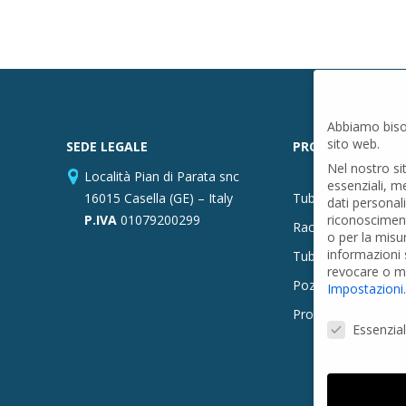
Abbiamo biso
sito web.
SEDE LEGALE
PRODOTTI
Nel nostro si
Località Pian di Parata snc
essenziali, m
16015 Casella (GE) – Italy
Tubi PVC
dati personal
P.IVA
01079200299
riconosciment
Raccordi PVC
o per la misu
informazioni s
Tubi e Raccordi in
revocare o mo
Pozzi Artesiani
Impostazioni
.
Prodotti speciali
Preferenze Pr
Essenzial