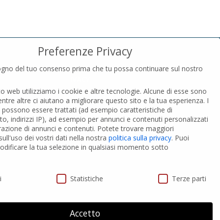
Preferenze Privacy
gno del tuo consenso prima che tu possa continuare sul nostro
PRIVACY
to web utilizziamo i cookie e altre tecnologie. Alcune di esse sono
Privacy Policy
entre altre ci aiutano a migliorare questo sito e la tua esperienza.
I
Cookies Policy
i possono essere trattati (ad esempio caratteristiche di
GDPR Personal data
o, indirizzi IP), ad esempio per annunci e contenuti personalizzati
razione di annunci e contenuti.
Potete trovare maggiori
ull'uso dei vostri dati nella nostra
politica sulla privacy
.
Puoi
 PVC-A
Modifica impostazione Cookies
dificare la tua selezione in qualsiasi momento sotto
ivacy
i
Statistiche
Terze parti
Accetto