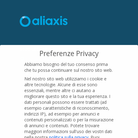
SEDE LEGALE
Preferenze Privacy
Località Pian di Parata snc
Abbiamo bisogno del tuo consenso prima
16015 Casella (GE) – Italy
che tu possa continuare sul nostro sito web.
P.IVA
01079200299
Nel nostro sito web utilizziamo i cookie e
altre tecnologie. Alcune di esse sono
essenziali, mentre altre ci aiutano a
migliorare questo sito e la tua esperienza.
I
PRODOTTI
dati personali possono essere trattati (ad
esempio caratteristiche di riconoscimento,
indirizzi IP), ad esempio per annunci e
Tubi PVC
contenuti personalizzati o per la misurazione
di annunci e contenuti.
Potete trovare
Raccordi PVC
maggiori informazioni sull'uso dei vostri dati
nella nostra
politica sulla privacy
.
Puoi
Tubi e Raccordi in PVC-A