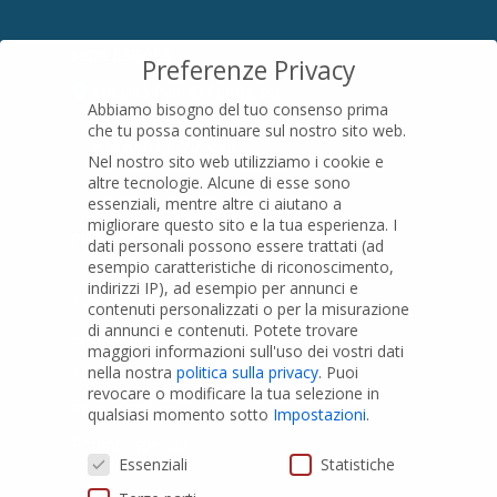
SEDE LEGALE
Preferenze Privacy
Località Pian di Parata snc
Abbiamo bisogno del tuo consenso prima
16015 Casella (GE) – Italy
che tu possa continuare sul nostro sito web.
P.IVA
01079200299
Nel nostro sito web utilizziamo i cookie e
altre tecnologie. Alcune di esse sono
essenziali, mentre altre ci aiutano a
migliorare questo sito e la tua esperienza.
I
PRODOTTI
dati personali possono essere trattati (ad
esempio caratteristiche di riconoscimento,
indirizzi IP), ad esempio per annunci e
Tubi PVC
contenuti personalizzati o per la misurazione
di annunci e contenuti.
Potete trovare
Raccordi PVC
maggiori informazioni sull'uso dei vostri dati
nella nostra
politica sulla privacy
.
Puoi
Tubi e Raccordi in PVC-A
revocare o modificare la tua selezione in
Pozzi Artesiani
qualsiasi momento sotto
Impostazioni
.
Prodotti speciali
Preferenze Privacy
Essenziali
Statistiche