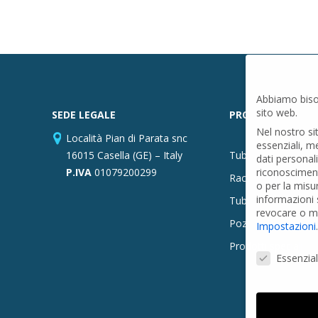
Abbiamo biso
sito web.
SEDE LEGALE
PRODOTTI
Nel nostro si
Località Pian di Parata snc
essenziali, m
16015 Casella (GE) – Italy
Tubi PVC
dati personal
P.IVA
01079200299
riconosciment
Raccordi PVC
o per la misu
informazioni s
Tubi e Raccordi in
revocare o mo
Pozzi Artesiani
Impostazioni
.
Prodotti speciali
Preferenze Pr
Essenzial