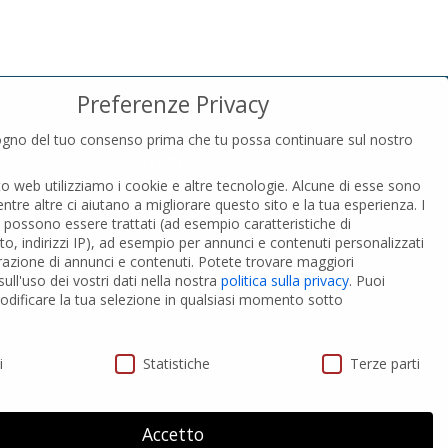
Preferenze Privacy
gno del tuo consenso prima che tu possa continuare sul nostro
PRIVACY
to web utilizziamo i cookie e altre tecnologie. Alcune di esse sono
Privacy Policy
entre altre ci aiutano a migliorare questo sito e la tua esperienza.
I
Cookies Policy
i possono essere trattati (ad esempio caratteristiche di
GDPR Personal data
o, indirizzi IP), ad esempio per annunci e contenuti personalizzati
razione di annunci e contenuti.
Potete trovare maggiori
ull'uso dei vostri dati nella nostra
politica sulla privacy
.
Puoi
 PVC-A
Modifica impostazione Cookies
dificare la tua selezione in qualsiasi momento sotto
ivacy
i
Statistiche
Terze parti
Accetto