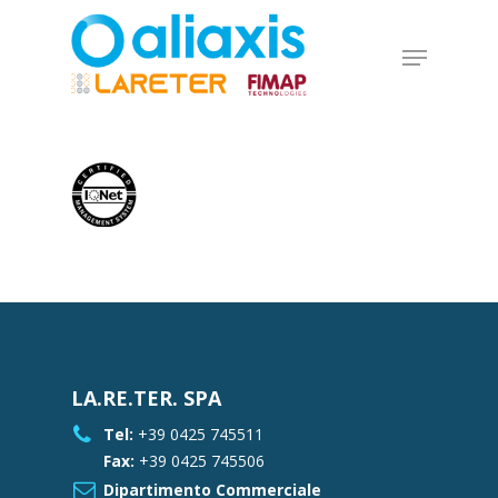
Skip
to
Menu
main
Close
content
Menu
LA.RE.TER. SPA
Tel:
+39 0425 745511
Fax:
+39 0425 745506
Dipartimento Commerciale