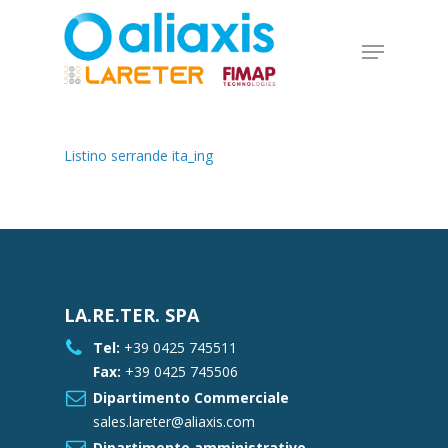
Skip
to
Menu
main
Close
content
Menu
Listino serrande ita_ing
LA.RE.TER. SPA
Tel:
+39 0425 745511
Fax:
+39 0425 745506
Dipartimento Commerciale
sales.lareter@aliaxis.com
Dipartimento amministrativo