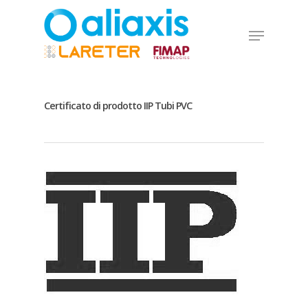
Skip
to
Menu
main
Close
content
Menu
Certificato di prodotto IIP Tubi PVC